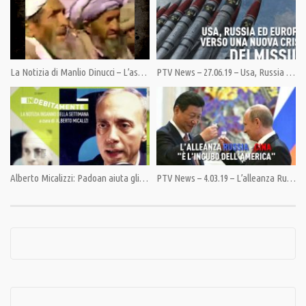
La Notizia di Manlio Dinucci – L’asse segreto Usa-Saudita: i retroscena della guerra contro la Siria
PTV News – 27.06.19 – Usa, Russia ed Europa verso una nuova crisi dei missili
Category:
Documentari
,
PrimoPiano
Alberto Micalizzi: Padoan aiuta gli speculatori a spartirsi l’industria strategica nazionale
PTV News – 4.03.19 – L’alleanza Russia – Cina “è l’incubo dell’America”