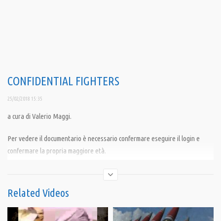
CONFIDENTIAL FIGHTERS
25/02/2018 15:35
a cura di Valerio Maggi.
Per vedere il documentario è necessario confermare eseguire il login e
confermare la propria maggiore età.
Inchiesta dettagliata sul terrorismo islamico in Francia, a partire dalla
guerra di Algeria fino ai giorni nostri.
Related Videos
Condividi