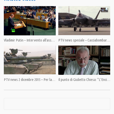
Category:
Fuori da Matrix
,
PrimoPiano
Vladimir Putin – Intervento all’assemblea generale dell’ONU in italiano
PTV news speciale – Cacciabombardieri Usa F-35 schierati in Estonia e Bulgaria
PTV news 2 dicembre 2015 – Per la Nato il pericolo è a est
Il punto di Giulietto Chiesa: “L’Enciclica, un’ arma potente”