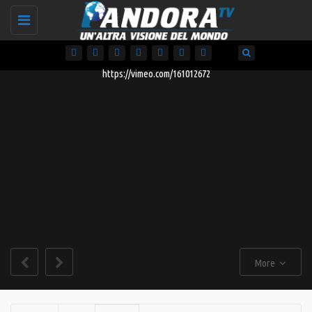
Toggle
navigation
https://vimeo.com/161012672
More