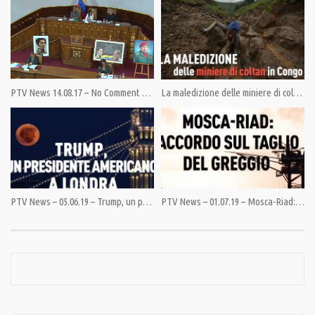
nordcoreano attraverso il prisma delle preoccupazioni e delle gioie
quotidiane della popolazione.
Condividi
PTV News 14.08.17 – No Comment – Pronti a tutto
La maledizione delle miniere di coltan in Congo
Category:
PrimoPiano
,
Speciali
Tags:
Corea del Nord
,
Documentario
,
Kim Jong-un
,
RT
PTV News – 05.06.19 – Trump, un presidente americano a Londra
PTV News – 01.07.19 – Mosca-Riad: accordo sul taglio del greggio