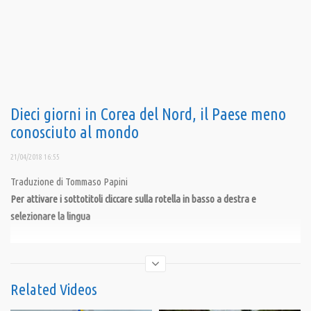
Dieci giorni in Corea del Nord, il Paese meno
conosciuto al mondo
21/04/2018 16:55
Traduzione di Tommaso Papini
Per attivare i sottotitoli cliccare sulla rotella in basso a destra e
selezionare la lingua
La Repubblica Popolare Democratica di Corea è, molto probabilmente, il
Paese meno conosciuto al mondo.
Se per molti aspetti la Corea del Nord resta un mistero, grazie a questo
Related Videos
documentario abbiamo l’opportunità di osservare da vicino lo stile di vita