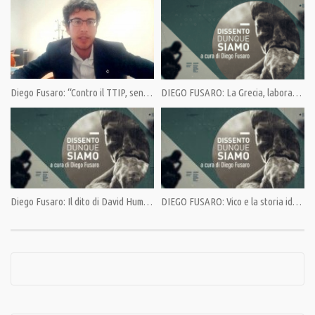
Category:
Dissento dunque siamo di Diego Fusaro
,
Opinioni
,
PrimoPiano
Tags:
Amore
,
Bauman
,
Diego Fusaro
,
Famiglia
,
Hegel
Diego Fusaro: “Contro il TTIP, senza se e senza ma”
DIEGO FUSARO: La Grecia, laboratorio del genocidio finanziario della UE
Diego Fusaro: Il dito di David Hume. Paradossi liberisti
DIEGO FUSARO: Vico e la storia ideale eterna. Contro la fine della storia