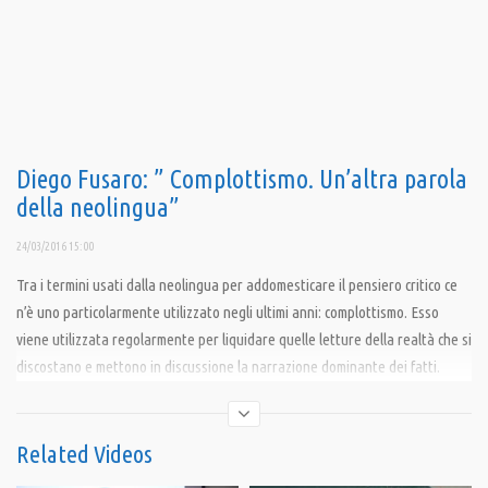
Diego Fusaro: ” Complottismo. Un’altra parola
della neolingua”
24/03/2016 15:00
Tra i termini usati dalla neolingua per addomesticare il pensiero critico ce
n’è uno particolarmente utilizzato negli ultimi anni: complottismo. Esso
viene utilizzata regolarmente per liquidare quelle letture della realtà che si
discostano e mettono in discussione la narrazione dominante dei fatti.
https://www.facebook.com/diegofusarofilosofo
Related Videos
Condividi