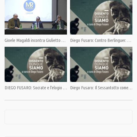
Category:
Dissento dunque siamo di Diego Fusaro
,
Opinioni
,
PrimoPiano
Gioele Magaldi incontra Giulietto Chiesa alla London Metropolitan University
Diego Fusaro: Contro Berlinguer. Elogio di Togliatti
Tags:
1984
,
Complottismo
,
Diego Fusaro
,
George Orwell
,
Neoliberismo
,
Pensiero Critico
DIEGO FUSARO: Socrate e l’elogio della patria
Diego Fusaro: Il Sessantotto come liberazione non dal, bensì del capitale