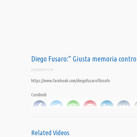
Diego Fusaro:” Giusta memoria contro
27/01/2016 15:30
https://www.facebook.com/diegofusarofilosofo
Condividi
Category:
Dissento dunque siamo di Diego Fusaro
,
Opinioni
,
PrimoPiano
Related Videos