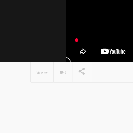
0
Views
NOW PLAYING