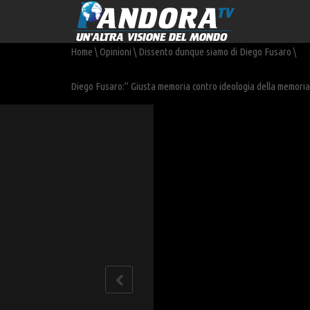
Home
\
Opinioni
\
Dissento dunque siamo di Diego Fusaro
\
Diego Fusaro:” Giusta memoria contro ideologia della memori