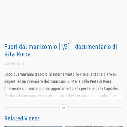
Fuori dal manicomio [1/2] – documentario di
Rita Rocca
21/10/2017 17:00
Dopo quarant’anni trascorsi in internamento, le vite e le storie di tre ex
degenti ed un infermiere del manicomio S. Maria della Pietà di Roma
finalmente s’incontrano in un appartamento alla periferia della Capitale.
Nicola, Adriano oggi vivono come uomini liberi, in comune non solo la casa
ma soprattutto il dolore dell’emarginazione e di un’esistenza trascorsa
dietro le sbarre. A più di 30 anni dalla Legge Basaglia che sancì la chiusura
degli ospedali psichiatrici, il documento realizzato dalla regista Rita Rocca
Related Videos
ci fa riflettere sul significato di un’istituzione violenta, spersonalizzante e