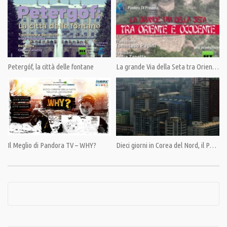
segregante come quella del manicomio e sull’atrocità dell’elettroshock. La
poesia delle immagini e la durezza dei racconti dei quattro protagonisti
lasciano un segno profondo nell’animo di chi guarda.
Condividi
Petergóf, la città delle fontane
La grande Via della Seta tra Oriente e Occidente
Category:
Anticorpi
,
PrimoPiano
Tags:
Documentario
,
Legge Basaglia
,
Manicomi
Il Meglio di Pandora TV – WHY?
Dieci giorni in Corea del Nord, il Paese meno conosciuto al mondo