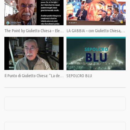
Category:
PrimoPiano
,
Speciali
The Point by Giulietto Chiesa – Election in Moscow. Stability but problems
LA GABBIA – con Giulietto Chiesa, Marcello Foa, Diego Fusaro, Toni Capuozzo.
Tags:
Ambiente
,
Bartolomeo Pepe
,
Edward Teller
,
Geoingegneria
,
Gherardo Rossi
,
Giulietto
Chiesa
,
inquinamento
,
Maria Haibel
,
Metalli Pesanti
,
Nato
,
Paolo De Santis
,
Serena
Pellegrino
Il Punto di Giulietto Chiesa: “La democrazia, in Italia, resiste.”
SEPOLCRO BLU