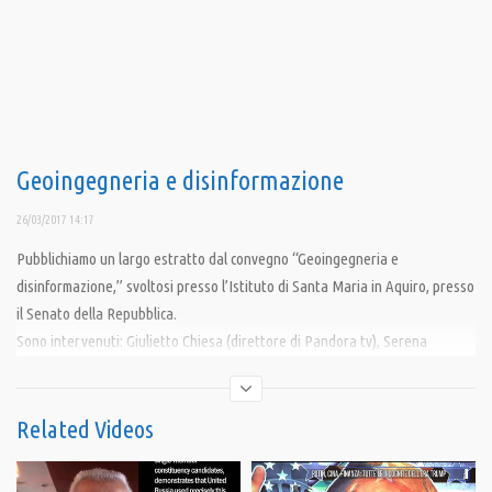
Geoingegneria e disinformazione
26/03/2017 14:17
Pubblichiamo un largo estratto dal convegno “Geoingegneria e
disinformazione,” svoltosi presso l’Istituto di Santa Maria in Aquiro, presso
il Senato della Repubblica.
Sono intervenuti: Giulietto Chiesa (direttore di Pandora tv), Serena
Pellegrino (deputata), Bartolomeo Pepe (senatore), Paolo De Santis
(fisico), Gherardo Rossi (medico), Maria Heibel (pedagogista e blogger)
Related Videos
Condividi