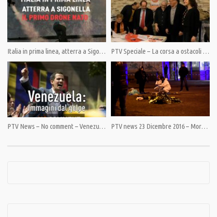
Category:
PrimoPiano
,
Speciali
Italia in prima linea, atterra a Sigonella il primo drone Nato
PTV Speciale – La corsa a ostacoli della Lista del Popolo
Tags:
Ambiente
,
Bartolomeo Pepe
,
Edward Teller
,
Geoingegneria
,
Gherardo Rossi
,
Giulietto
Chiesa
,
inquinamento
,
Maria Haibel
,
Metalli Pesanti
,
Nato
,
Paolo De Santis
,
Serena
Pellegrino
PTV News – No comment – Venezuela: Immagini dal golpe
PTV news 23 Dicembre 2016 – Morto e muto anche l’attentatore di Berlino