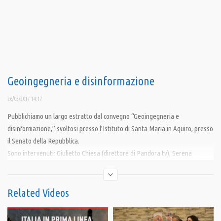
Geoingegneria e disinformazione
26/03/2017 14:17
Pubblichiamo un largo estratto dal convegno “Geoingegneria e
disinformazione,” svoltosi presso l’Istituto di Santa Maria in Aquiro, presso
il Senato della Repubblica.
Sono intervenuti: Giulietto Chiesa (direttore di Pandora tv), Serena
Pellegrino (deputata), Bartolomeo Pepe (senatore), Paolo De Santis
(fisico), Gherardo Rossi (medico), Maria Heibel (pedagogista e blogger)
Related Videos
Condividi