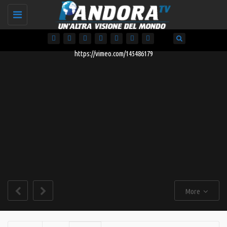
Toggle
navigation
https://vimeo.com/145486179
More