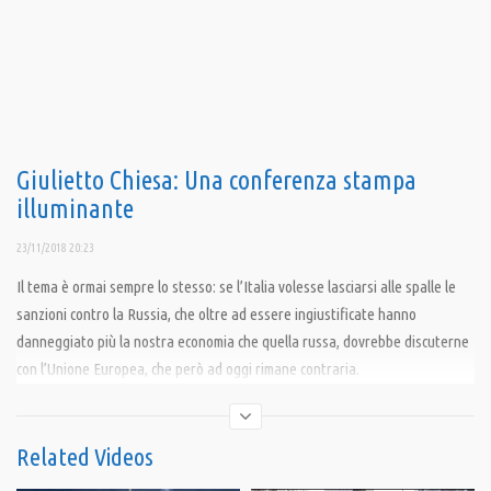
Giulietto Chiesa: Una conferenza stampa
illuminante
23/11/2018 20:23
Il tema è ormai sempre lo stesso: se l’Italia volesse lasciarsi alle spalle le
sanzioni contro la Russia, che oltre ad essere ingiustificate hanno
danneggiato più la nostra economia che quella russa, dovrebbe discuterne
con l’Unione Europea, che però ad oggi rimane contraria.
Tuttavia, se l’Italia decidesse di bloccare le sanzioni unilateralmente,
nessun trattato glielo impedirebbe.
Related Videos
Condividi