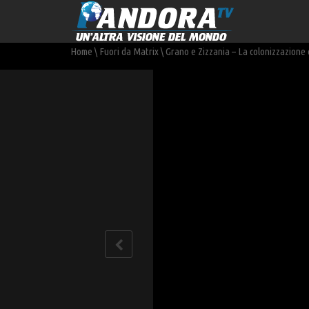
Home
\
Fuori da Matrix
\
Grano e Zizzania – La colonizzazione d