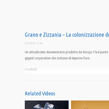
Grano e Zizzania – La colonizzazione de
25/10/2017 12:00
Un attualissimo documentario prodotto da Rossja 1 fa il punto s
giganti corporation che tentano di imporne l’uso.
Condividi
Category:
Fuori da Matrix
,
PrimoPiano
,
Ritorno alla Terra
Related Videos
Tags:
Alimentazione
,
Ambiente
,
Cibo
,
Monsanto
,
OGM
,
salute