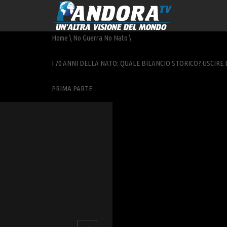
Home
\
No Guerra No Nato
\
I 70 ANNI DELLA NATO: QUALE BILANCIO STORICO? USCIRE 
PRIMA PARTE