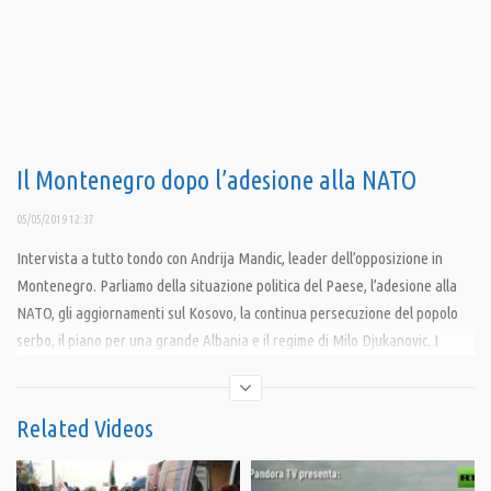
Il Montenegro dopo l’adesione alla NATO
05/05/2019 12:37
Intervista a tutto tondo con Andrija Mandic, leader dell’opposizione in
Montenegro. Parliamo della situazione politica del Paese, l’adesione alla
NATO, gli aggiornamenti sul Kosovo, la continua persecuzione del popolo
serbo, il piano per una grande Albania e il regime di Milo Djukanovic. I
Balcani sono ancora oggi altamente instabili: a 20 anni dall’aggressione
della NATO cresce infatti la possibilità di un nuovo conflitto. A cura di
Velimir Tomovic.
Related Videos
Condividi