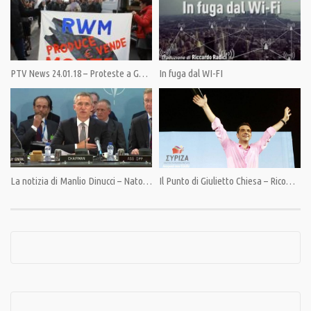
PTV News 24.01.18 – Proteste a Ghedi contro la commercializzazione di bombe dall’Italia
In fuga dal WI-FI
Category:
PrimoPiano
,
Speciali
Tags:
#BalcaniInstabili
,
#GrandeAlbania
,
#MontenegroAdesioneNATO
,
#PersecuzionePopoloSerbo
,
#VelimirTomovic
,
PandoraTV
La notizia di Manlio Dinucci – Nato, Consiglio di guerra
Il Punto di Giulietto Chiesa – Ricomincio da Atene