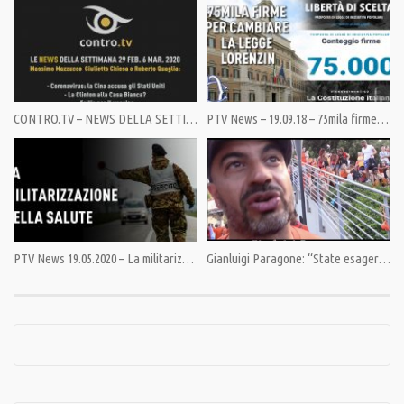
Un ringraziamento a Marco Salini per i sottotitoli in italiano.
Per attivare i sottotitoli cliccare sulla quinta icona in basso da destra a
sinistra alla voce italiano.
@corbettreport
Link originale: https://www.youtube.com/watch?
v=igx86PoU7v8
CONTRO.TV – NEWS DELLA SETTIMANA 7-13 marzo 2020
PTV News – 19.09.18 – 75mila firme per cambiare la Legge Lorenzin
Abbonati a questo canale per accedere ai vantaggi:
https://www.youtube.com/channel/UCW4b9qhEQPI8XD9z_i4WAPw/join
Condividi
PTV News 19.05.2020 – La militarizzazione della salute
Gianluigi Paragone: “State esagerando!”
Category:
PrimoPiano
Tags:
Bill Gates
,
Vaccini
,
Vaccini-gate