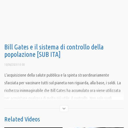
Bill Gates e il sistema di controllo della
popolazione [SUB ITA]
10/06/2020 10:00
L’acquisizione della salute pubblica e la spinta straordinariamente
sfacciata per vaccinare tutti sul pianeta non riguarda, alla base, i soldi. La
ricchezza inimmaginabile che Bill Gates ha accumulato ora viene utilizzata
per acquistare qualcosa di molto più utile: il controllo. Non solo sugli
organismi sanitari globali in grado di coordinare un programma di
vaccinazione in tutto il mondo, o sui governi che conducono campagne
Related Videos
vaccinali senza precedenti, ma il controllo sulla stessa popolazione globale.