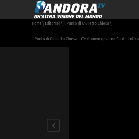
Home
\
Editoriali
\
Il Punto di Giulietto Chiesa
\
il Punto di Giulietto Chiesa – C’è il nuovo governo Conte: tutti a