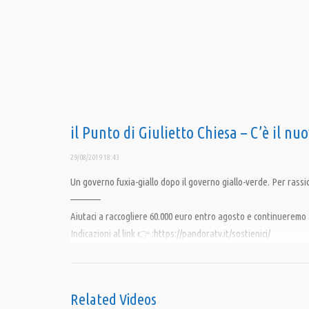
il Punto di Giulietto Chiesa – C’è il nu
29/08/2019 18:43
Un governo fuxia-giallo dopo il governo giallo-verde. Per rassic
————
Aiutaci a raccogliere 60.000 euro entro agosto e continueremo a
Indicazioni al link 👉 :https://pandoratv.it/sostienici/
🎯 Bonifico bancario: IBAN IT82P0100504800000000006342, int
🎯 PayPal: https://www.paypal.com/cgi-bin/webscr
Related Videos
SOSTIENICI perché la libertà non è gratis.