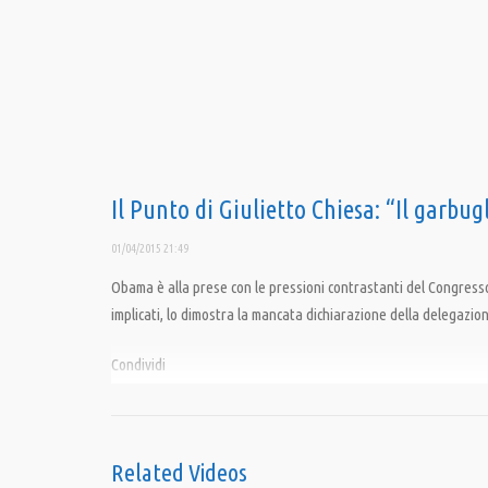
Il Punto di Giulietto Chiesa: “Il garbu
01/04/2015 21:49
Obama è alla prese con le pressioni contrastanti del Congresso
implicati, lo dimostra la mancata dichiarazione della delegazio
Condividi
Category:
Il Punto di Giulietto Chiesa
,
PrimoPiano
Related Videos
Tags:
Iran
,
Losanna
,
Nato
,
Obama
,
Yemen