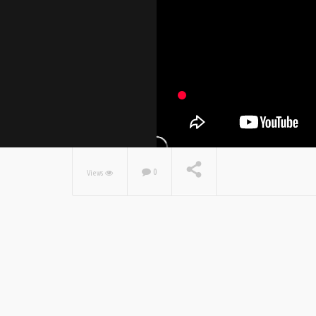
0
Views
NOW PLAYING