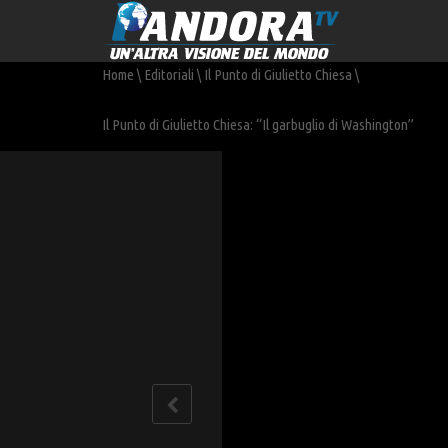
Home
\
Editoriali
\
Il Punto di Giulietto Chiesa
\
Il Punto di Giulietto Chiesa: “Il garbuglio di Washington”