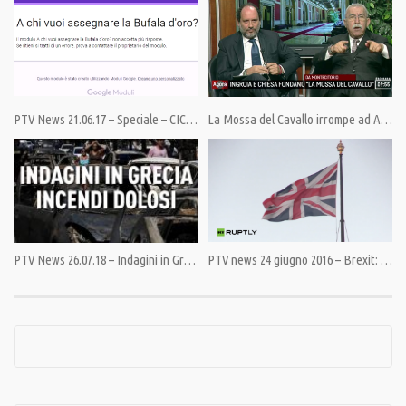
Tags:
Giulietto Chiesa
,
John Kerry
,
Putin
,
Russia
,
Settore Destro
,
Ucraina
,
Unione Europea
,
USA
PTV News 21.06.17 – Speciale – CICAP: gli sbufalatori sbufalati
La Mossa del Cavallo irrompe ad Agorà
PTV News 26.07.18 – Indagini in Grecia. Incendi dolosi
PTV news 24 giugno 2016 – Brexit: chi respira chi sospira ma la botta è tremenda