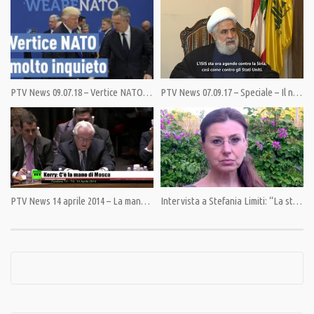
Category:
Il Punto di Giulietto Chiesa
,
PrimoPiano
Tags:
Freccero
,
Giulietto Chiesa
,
M5S
,
Rai
PTV News 09.07.18 – Vertice NATO molto inquieto
PTV News 07.09.17 – Speciale – Il numero due di Hezbollah: “Il mostro (ISIS) ha attaccato il suo creatore (USA)”
PTV News 14 aprile 2014 – La mano pesante di Kiev
Intervista a Stefania Limiti: “La strategia dell’inganno”