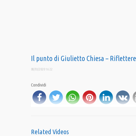
Il punto di Giulietto Chiesa – Rifletter
08/03/2020 16:22
Condividi
is
Category:
Il Punto di Giulietto Chiesa
,
PrimoPiano
Related Videos
Tags:
#IlPunto
,
GiuliettoChiesa
,
PandoraTV