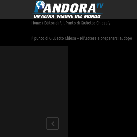
Home
\
Editoriali
\
Il Punto di Giulietto Chiesa
\
Il punto di Giulietto Chiesa – Riflettere e prepararsi al dopo