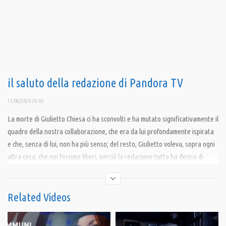
il saluto della redazione di Pandora TV
11/08/2020 20:46
La morte di Giulietto Chiesa ci ha sconvolti e ha mutato significativamente il
quadro della nostra collaborazione, che era da lui profondamente ispirata
e che, senza di lui, non ha più senso; del resto, Giulietto voleva, sopra ogni
altra cosa, che noi fossimo liberi, perciò la redazione tutta ha deciso di
intraprendere un nuovo percorso, pur nel solco tracciato dai suoi
insegnamenti e dal suo impegno, che abbiamo sempre condiviso
profondamente. Grazie per la vostra vicinanza. A presto.
Related Videos
Ripubblichiamo il video – che ha data 10.08.20 -precedentemente cancellato