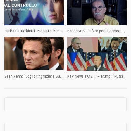
da YouTube
Condividi
Enrica Perucchietti: Progetto Microchip
Pandora tv, un faro per la democrazia
Category:
News
Sean Penn: “Voglio ringraziare Bush e Cheney per aver creato l’Isis”
PTV News 19.12.17 – Trump: “Russia e Cina potenze rivali che sfidano i valori americani”