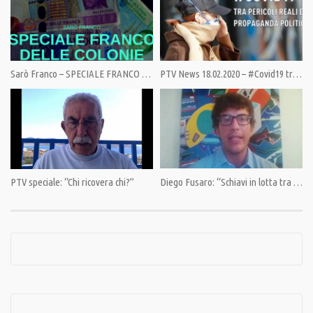
Category:
PrimoPiano
,
Speciali
Sarò Franco – SPECIALE FRANCO DELLE COLONIE
PTV News 18.02.2020 – #Covid19 tra pericoli reali e propaganda politica
Tags:
Africa
,
Austerity
,
Debito Pubblico
,
Globalizzazione
,
Ilaria Bifarini
,
Migrazioni
,
Neoliberismo
PTV speciale: “Chi ricovera chi?”
Diego Fusaro: “Schiavi in lotta tra loro. Il capolavoro del potere”