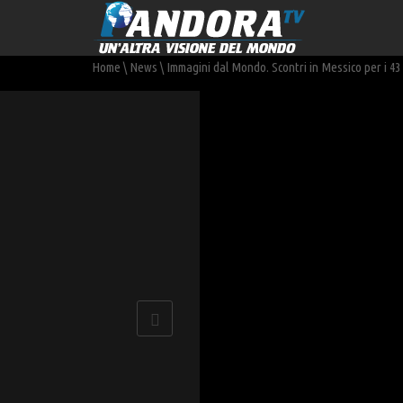
Home
\
News
\
Immagini dal Mondo. Scontri in Messico per i 43