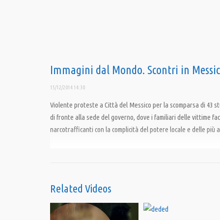
Immagini dal Mondo. Scontri in Messico
15/12/2014 14:30
Violente proteste a Città del Messico per la scomparsa di 43 st
di fronte alla sede del governo, dove i familiari delle vittime f
narcotrafficanti con la complicità del potere locale e delle più a
Condividi
Related Videos
Category:
News
,
Speciali