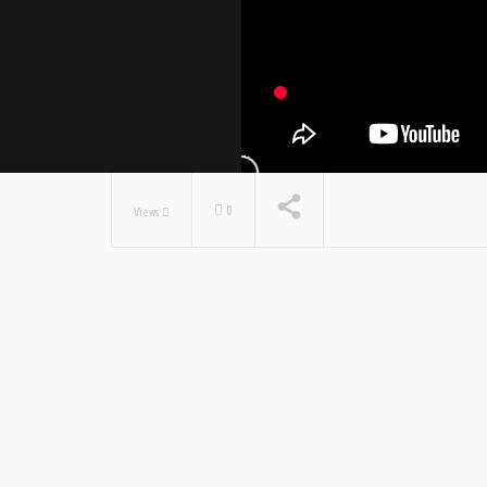
0
Views
NOW PLAYING