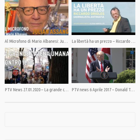
Category:
PrimoPiano
,
Speciali
Tags:
Accadde a Malta
,
Antica Babilonia
,
Berlusconi
,
Carabinieri
,
colonizzazione americana
,
Comiso
,
Gebbia
,
Iraq
,
Mafia
,
Mani pulite
,
Massoneria
,
Napolitano
,
Nassisiya
Al Microfono di Mario Albanesi: Julian Assange
La libertà ha un prezzo – Riccardo Orioles (documentario di Elena Mortelliti)
PTV News 27.01.2020 – La grande catena umana contro il 5G
PTV news 6 Aprile 2017 – Donald Trump proclama di essere flessibile