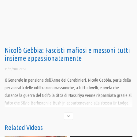
Nicolò Gebbia: Fascisti mafiosi e massoni tutti
insieme appassionatamente
11/01/2018 20:59
Il Generale in pensione dell’Arma dei Carabinieri, Nicolò Gebbia, parla della
pervasività delle infiltrazioni massoniche, a tutti i livelli, e rivela che
durante la guerra del Golfo la città di Nassiriya venne risparmiata grazie al
fatto che Silvio Berlusconi e Bush jr. appartenevano alla stessa Ur Lodge.
Condividi
Related Videos