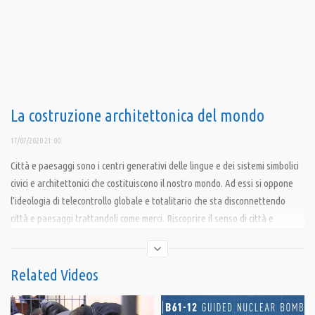
La costruzione architettonica del mondo
17/07/2020 21:00
Città e paesaggi sono i centri generativi delle lingue e dei sistemi simbolici
civici e architettonici che costituiscono il nostro mondo. Ad essi si oppone
l’ideologia di telecontrollo globale e totalitario che sta disconnettendo
città e paesaggi trattandoli come merci. Riscoprire il senso di città e
paesaggi come linguaggi è fondamentale per arrestare i disastri ecologici,
sociali ed economici che ci conducono all’estinzione. Parliamo di questo con
l’architetto urbanista Sergio Los, autore di “Città e paesaggi come sistemi
Related Videos
simbolici”. Videoconferenza a cura di Alterlab.