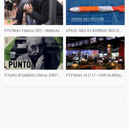
Condividi
PTV News 9 marzo 2015 – Nemtsov. Una pista cecena che porta a Kiev
APELO: NÃO ÀS BOMBAS NUCLEARES NA ITÁLIA
Category:
PrimoPiano
,
Speciali
Il Punto di Giulietto Chiesa: DIRITTI UMANI IN EUROPA. DOVE SONO FINITI?
PTV News 14.12.17 – CNN: la débâcle della credibilità del giornalismo USA