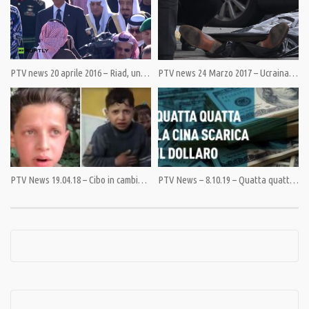
Category:
News
,
PrimoPiano
Tags:
Ghiacciaio
,
Issyk-Kul
,
Kirghizistan
,
lago
,
Oro
PTV news 20 aprile 2016 – Riad, un alleato pericoloso (già l’11 settembre)
PTV news 24 Marzo 2017 – Ucraina: Un altro assassinio ‘false flag’
PTV News 19.04.18 – Cibo in cambio di riprese: così vanno in scena gli “attacchi chimici” dei Caschi Bianchi
PTV News – 8.10.19 – Quatta quatta la Cina scarica il dollaro