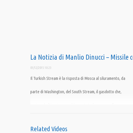
La Notizia di Manlio Dinucci – Missile 
01/12/2015 10:23
Il Turkish Stream è la risposta di Mosca al siluramento, da
parte di Washington, del South Stream, il gasdotto che,
aggirando l’Ucraina, avrebbe portato il gas russo fino a
Tarvisio (Udine) e da qui nella Ue, con grandi benefici per
Related Videos
l’Italia anche in termini di occupazione.