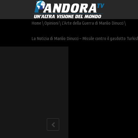
Home
\
Opinioni
\
L'Arte della Guerra di Manlio Dinucci
\
La Notizia di Manlio Dinucci – Missile contro il gasdotto Turki