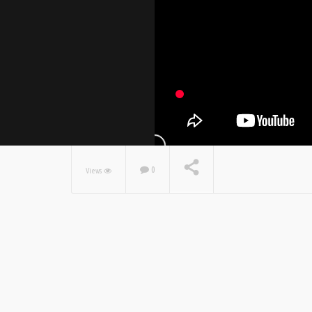
0
Views
NOW PLAYING