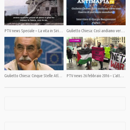
Tags:
Big Data
,
Carta di credito
,
Controllo
,
Giulietto Chiesa
,
Google
,
PandoraTV
,
Società di
controllo
PTV news Speciale – La vita in Siria ai tempi dell’Isis
Giulietto Chiesa: Così andiamo verso una guerra di sterminio mondiale. (Prima parte)
Giulietto Chiesa: Cinque Stelle Atlantici DOC
PTV news 26 febbraio 2016 – L’attacco in Siria motivato dal rifiuto di accettare il gasdotto del Qatar