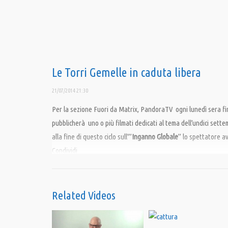
Le Torri Gemelle in caduta libera
21/07/2014 21:30
Per la sezione Fuori da Matrix, PandoraTV ogni lunedì sera fi
pubblicherà uno o più filmati dedicati al tema dell’undici sette
alla fine di questo ciclo sull'”
Inganno Globale
” lo spettatore avr
Condividi
Category:
9/11 Inganno Globale
,
Fuori da Matrix
,
PrimoPiano
Related Videos
Tags:
11 settembre
,
esplosioni
,
Guerra Infinita
,
Inganno Globale
,
Matrix
,
Med