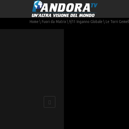
Home
\
Fuori da Matrix
\
9/11 Inganno Globale
\
Le Torri Gemell