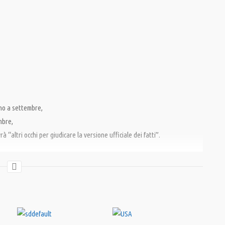
no a settembre,
mbre,
à “altri occhi per giudicare la versione ufficiale dei fatti”.
ia Mainstream
,
Torri Gemelle
,
USA
,
verità