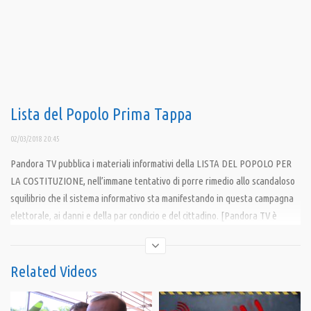
Lista del Popolo Prima Tappa
02/03/2018 20:45
Pandora TV pubblica i materiali informativi della LISTA DEL POPOLO PER
LA COSTITUZIONE, nell’immane tentativo di porre rimedio allo scandaloso
squilibrio che il sistema informativo sta manifestando in questa campagna
elettorale, ai danni e della par condicio e del cittadino. [Pandora TV è
altresì disponibile a pubblicare gli spot di altre liste elettorali boicottate
dal mainstream]
Related Videos
Condividi