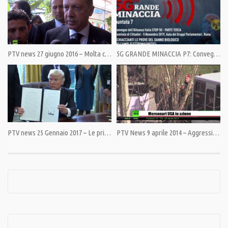
Category:
PrimoPiano
,
Speciali
PTV news 27 giugno 2016 – Molta cenere sul capo di Erdogan
5G GRANDE MINACCIA P7: Convegno dell’Alleanza Italia STOP 5G – Comitato di Cittadini – parte 3
Tags:
CERCAILCAVALLO
,
Elezioni2018
,
LISTADELPOPOLO
,
PandoraTV
PTV news 25 Gennaio 2017 – Le prime mosse di Trump. Al centro gli Usa
PTV News 9 aprile 2014 – Aggressione in parlamento