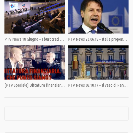
Category:
News
,
PrimoPiano
Tags:
Bruxelles
,
Catalogna
,
Puigdemont
PTV News 18 Giugno – I burocrati a Bruxelles confermano le sanzioni a Mosca
PTV News 25.06.18 – Italia propone, Europa incerta
[PTV Speciale] Dittatura finanziaria, a che punto siamo?
PTV News 03.10.17 – Il vaso di Pandora si è aperto anche in Europa