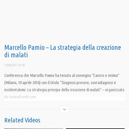
Marcello Pamio – La strategia della creazione
di malati
19/08/2017 18:00
Conferenza che Marcello Pamio ha tenuto al convegno “Cancro e Anima”
(Milano, 10 aprile 2016) con il titolo “Diagnosi precoce, sovradiagnosi e
incidentalomi: La strategia principe della creazione di malati” – organizzato
da AnimaEventi.com
L’intervento inizia con una domanda molto intrigante: “Facciamo più esami
perché siamo più ammalati o siamo più ammalati perché facciamo più
esami?”
Related Videos
Dopo una lunga serie di considerazioni molto interessanti, ecco la