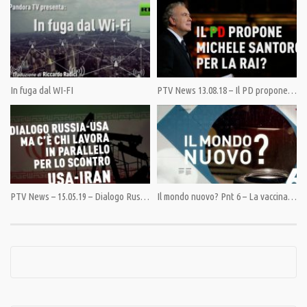
conclusione: “Quello che ci fa ammalare è una epidemia di diagnosi.”
Condividi
In fuga dal WI-FI
PTV News 13.08.18 – Il PD propone Michele Santoro per la RAI?
Category:
PrimoPiano
,
Speciali
Tags:
Cancro
,
Diagnosi
,
Malattia
,
Marcello Pamio
,
Prevenzione
PTV News – 15.05.19 – Dialogo Russia-USA ma c’è chi lavora in parallelo per lo scontro USA-Iran
Il mondo nuovo? Pnt 6 – La vaccinazione di massa – Luc Montagnier