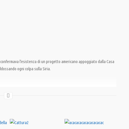
se, confermava l’esistenza di un progetto americano appoggiato dalla Casa
ddossando ogni colpa sulla Siria.
mario albanesi
,
Qatar
,
Siria