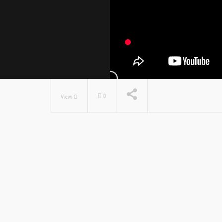
0
Views
NOW PLAYING