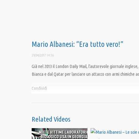
Mario Albanesi: “Era tutto vero!”
29/04/2017 14:56
Già nel 2013 il London Daily Mail, l’autorevole giornale ingle
Bianca e dal Qatar per lanciare un attacco con armi chimiche a
Condividi
Category:
Al Microfono di Mario Albanesi
,
Opinioni
,
PrimoPiano
Related Videos
Tags:
Al Qaeda
,
al shayrat
,
centro documentazione torino
,
Daesh
,
Daily Mail
,