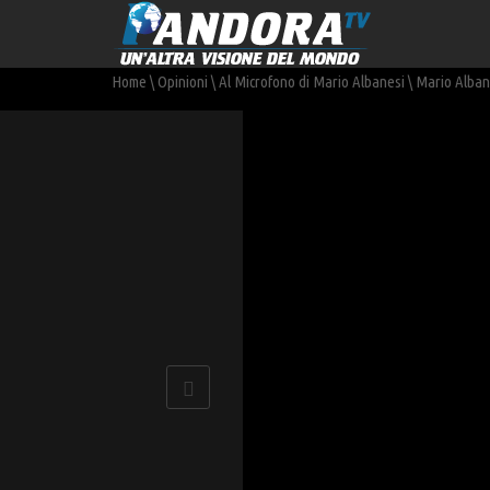
Home
\
Opinioni
\
Al Microfono di Mario Albanesi
\
Mario Albane