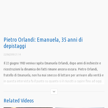
Pietro Orlandi: Emanuela, 35 anni di
depistaggi
22/06/2018 21:14
Il 22 giugno 1983 veniva rapita Emanuela Orlandi, dopo anni di inchieste e
ricostruzioni la dinamica dei fatti rimane ancora oscura. Pietro Orlandi,
fratello di Emanuela, non ha mai smesso di lottare per arrivare alla verità e
in questa intervista fa il punto su quanto si è riusciti a capire fino ad oggi.
Intervista a cura di crescere informandosi
Related Videos
————————————