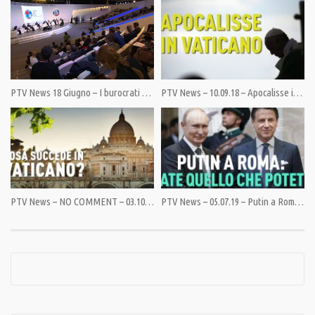
Pandora TV Obiettivo per continuare: 50mila euro per un nuovo giro
intorno al Sole, tutti insieme. Entro il 31 Luglio. Dopo sarà tardi.
Pandora TV innaffia l’intelligenza collettiva. Siamo stati gli unici nel
panorama italiano a dare un’altra visione del mondo. Un servizio per tutti.
PTV News 18 Giugno – I burocrati a Bruxelles confermano le sanzioni a Mosca
PTV News – 10.09.18 – Apocalisse in Vaticano
Sostieni Pandora TV. La libertà non è gratis.
Indicazioni al link:https://pandoratv.it/sostienici/
Bonifico bancario: IBAN IT82P0100504800000000006342, intestato ad
Associazione Democrazia nella Comunicazione
PayPal: https://www.paypal.com/cgi-bin/webscr
PTV News – NO COMMENT – 03.10.19 – Cosa succede in Vaticano?
PTV News – 05.07.19 – Putin a Roma: fate quello che potete
Condividi
Category:
PrimoPiano
,
Speciali
Tags:
Banda della Magliana
,
Emanuele Orlandi
,
Malavita
,
Pietro Orlandi
,
Vaticano