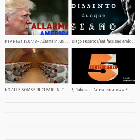
Category:
No Guerra No Nato
,
PrimoPiano
PTV News 18.07.18 – Allarme in America
Diego Fusaro: L’antifascismo eroico di Gramsci e quello vigliacco delle odierne sinistre
NO ALLE BOMBE NUCLEARI IN ITALIA
5, Rubrica di Artescienza: www.Enzo Paci. comico