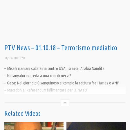
PTV News – 01.10.18 – Terrorismo mediatico
01/10/2018 18:58
– Missili iraniani sulla Siria contro USA, Israele, Arabia Saudita
– Netanyahu in preda a una crisi di nervi?
– Gaza: Nel giorno più sanguinoso si compie la rottura fra Hamas e ANP
– Macedonia: Referendum fallimentare per la NATO
– Il Kosovo provoca la Serbia
————————————
Related Videos
Abbiamo cominciato nel 2014, allora la nostra visione del mondo era