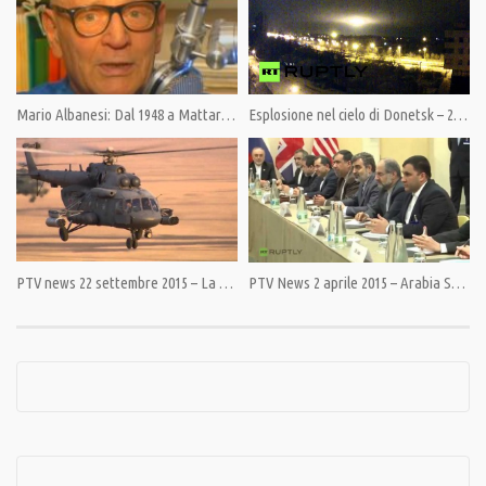
un’eresia, oggi il cambiamento è iniziato, ma senza una informazione libera
non sarà possibile portarlo avanti.
Sostieni Pandora TV. La libertà non è gratis.
Mario Albanesi: Dal 1948 a Mattarella
Esplosione nel cielo di Donetsk – 28.12.2014
Indicazioni al link:https://pandoratv.it/sostienici/
Bonifico bancario: IBAN IT82P0100504800000000006342, intestato ad
Associazione Democrazia nella Comunicazione
PayPal: https://www.paypal.com/cgi-bin/webscr
Condividi
PTV news 22 settembre 2015 – La mossa del cavallo di Putin che ha cambiato il tavolo siriano.
PTV News 2 aprile 2015 – Arabia Saudita: spazio aereo a Israele per bombardare Iran
Category:
News
,
PrimoPiano
Tags:
Arabia Saudita
,
Di Maio
,
Gaza
,
Giulietto Chiesa
,
Iran
,
Israele
,
Kosovo
,
M5S
,
Macedonia
,
Mattarella
,
Nato
,
Netanyahu
,
PandoraTV
,
Salvini
,
Servia
,
Siria
,
USA