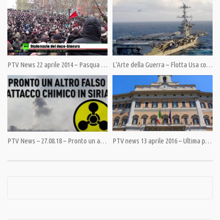
Category:
News
,
PrimoPiano
Tags:
#berniesanders
,
#coronavirus
,
#JulianAssange
,
Assange
,
Cina
,
IA
,
MargheritaFurlan
,
PandoraTV
,
Siria
PTV News 22 aprile 2014 – Pasqua di sangue
L’Arte della Guerra – Flotta Usa con 1000 missili nel Mediterraneo
PTV News – 27.08.18 – Pronto un altro falso attacco chimico in Siria
PTV news 13 aprile 2016 – Ultima picconata del Parlamento alla Costituzione