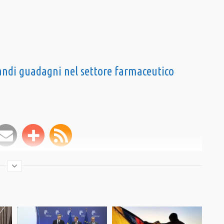
andi guadagni nel settore farmaceutico
criviti al canale
aFurlan
,
MOSE
,
Trump