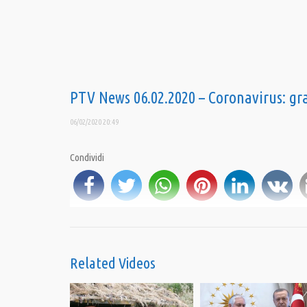
PTV News 06.02.2020 – Coronavirus: gr
06/02/2020 20:49
Condividi
is
Category:
News
,
PrimoPiano
Related Videos
Tags:
#coronavirus
,
5G
,
Cina
,
GiuliettoChiesa
,
Impeachment
,
Libia
,
Margherit