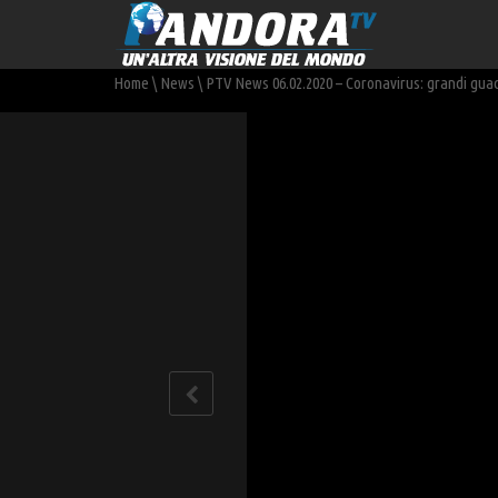
Home
\
News
\
PTV News 06.02.2020 – Coronavirus: grandi gua