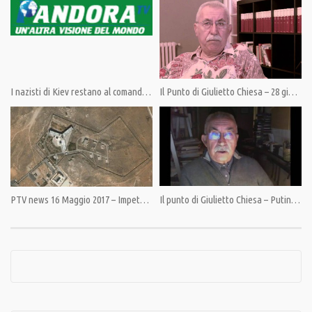
Abbiamo cominciato nel 2014, allora la nostra visione del mondo era
un’eresia, oggi il cambiamento è iniziato, ma senza una informazione libera
non sarà possibile portarlo avanti.
Sostieni Pandora TV. La libertà non è gratis.
I nazisti di Kiev restano al comando. L’occidente promette di aiutarli. La Crimea al voto.
Il Punto di Giulietto Chiesa – 28 giugno 2014 – Si stringe il cappio attorno alla Russia
Indicazioni al link:https://pandoratv.it/sostienici/
Bonifico bancario: IBAN IT82P0100504800000000006342, intestato ad
Associazione Democrazia nella Comunicazione
PayPal: https://www.paypal.com/cgi-bin/webscr
Condividi
PTV news 16 Maggio 2017 – Impetuoso aumento negli USA di Hitler, hackers russi e nordcoreani e fake news
Il punto di Giulietto Chiesa – Putin: il temporeggiatore
Category:
News
,
PrimoPiano
Tags:
Albania
,
Attentato
,
Colombia
,
Erdogan
,
Kosovo
,
Maduro
,
Muos
,
Nato
,
Russia
,
Sanzioni
,
Senatori Americani
,
Serbia
,
Sicilia
,
Trump
,
Turchia
,
USA
,
Vucic