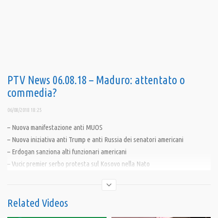
PTV News 06.08.18 – Maduro: attentato o
commedia?
06/08/2018 18:25
– Nuova manifestazione anti MUOS
– Nuova iniziativa anti Trump e anti Russia dei senatori americani
– Erdogan sanziona alti funzionari americani
– Vucic premier serbo protesta sul Kosovo nella Nato
– La Nato accelera in Albania
————————————
Related Videos