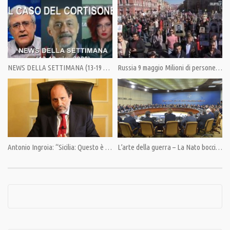
i suoi amici. È quindi a conoscenza di segreti che fanno tremare in molti tra
gli Stati Uniti e la Gran Bretagna.
1. 5G: ecco i documenti segreti della CIA, di jeff Hoffman e Margherita
Furlan
NEWS DELLA SETTIMANA (13-19 giu. 2020)
Russia 9 maggio Milioni di persone ricordano i loro caduti che sconfissero il nazifascismo
2. Grecia: no al Recovery Fund, di Michele Manfrin
3. Cisgiordania: retromarcia d’Israele, di Jeff Hoffman
4. USA: vento di bora all’interno del partito repubblicano, di Jeff Hoffman
Antonio Ingroia: “Sicilia: Questo è lo Stato del Paese”
L’arte della guerra – La Nato boccia il disarmo nucleare
5. Macron arretra in casa, di Margherita Furlan
Abbonati a questo canale per accedere ai vantaggi:
https://www.youtube.com/channel/UCW4b9qhEQPI8XD9z_i4WAPw/join
Condividi