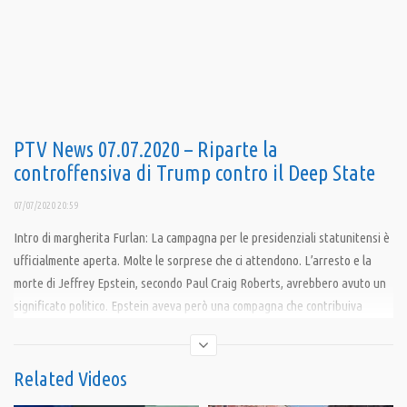
PTV News 07.07.2020 – Riparte la
controffensiva di Trump contro il Deep State
07/07/2020 20:59
Intro di margherita Furlan: La campagna per le presidenziali statunitensi è
ufficialmente aperta. Molte le sorprese che ci attendono. L’arresto e la
morte di Jeffrey Epstein, secondo Paul Craig Roberts, avrebbero avuto un
significato politico. Epstein aveva però una compagna che contribuiva
all’organizzazione delle feste per gli amici. Si chiama Ghislaine Maxwell ed è
stata arrestata il 2 luglio scorso. Dall’arresto di Epstein, la Maxwell è
rimasta nascosta, tra Gran Bretagna e Israele. È accusata di aver
Related Videos
procurato donne e ragazze, alcune di appena 14 anni, per Jeffrey Epstein e