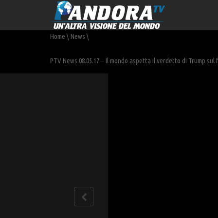
Home
\
News
\
PTV News 08.05.17 – Il mondo aspetta il verdetto di Trump sul