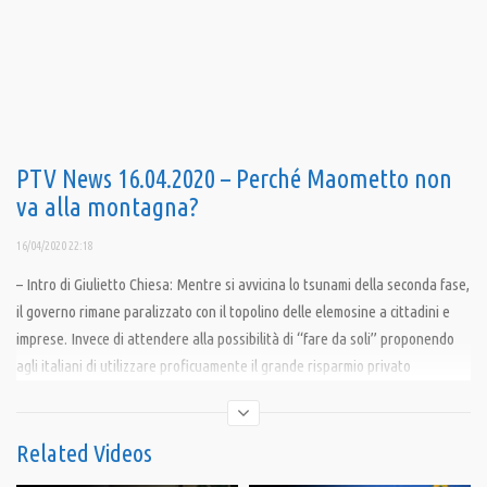
PTV News 16.04.2020 – Perché Maometto non
va alla montagna?
16/04/2020 22:18
– Intro di Giulietto Chiesa: Mentre si avvicina lo tsunami della seconda fase,
il governo rimane paralizzato con il topolino delle elemosine a cittadini e
imprese. Invece di attendere alla possibilità di “fare da soli” proponendo
agli italiani di utilizzare proficuamente il grande risparmio privato
esistente. Il virus vince anche il patriottismo dei russi, che rinviano la
parata della vittoria del 9 maggio. Lo scontro dei poteri mondiali si sposta
sulla finanza. Ci aiuterà l’America? Certo non ci aiuteranno i mercati perché
Related Videos
la parola aiuto non fa parte del loro vocabolario. Che è molto piccolo e ha