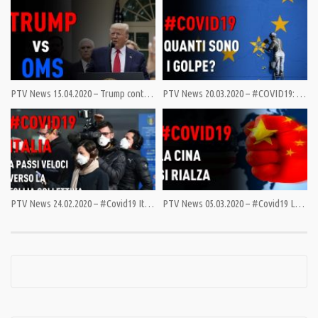
una parola sola: debito.
– Elezioni in Corea del Sud: la gestione del Covid19 premia Moon
– Ricomincia “l’attacco” dei mercati contro l’Italia
PTV News 15.04.2020 – Trump contro OMS
PTV News 20.03.2020 – #COVID19: QUANTI SONO I GOLPE?
– Ma la Casa Bianca vuole davvero aiutare l’Italia? O cosa?
– Da Trump contro OMS a Gates contro Trump
– Miliardi di dollari pubblici a Tesla – MIke Pompeo: obiettivo Venezuela
– Rimetti a loro i loro debiti? Macchè!
PTV News 24.02.2020 – #Covid19 Italia a passi veloci verso la follia collettiva
PTV News 05.03.2020 – #Covid19 La Cina si rialza
——–
Aiutaci ad arrivare a 10mila abbonati al canale YouTube e diventeremo,
tutti insieme, il centro di gravità permanente della conoscenza:
https://bit.ly/31MJIQz Oppure aiutaci con una donazione: PayPal: