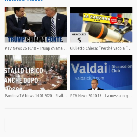
——————————————
Pandora TV ora è anche su Telegram!
Supera le censure e installa Telegram, unisciti al canale Pandora_TV e
ricevi tutte le breaking news direttamente sul tuo smartphone
1. Se non l’hai già fatto, installa Telegram (funziona sia su pc che su
PTV News 26.10.18 – Trump chiama Conte, Draghi osserva
Giulietto Chiesa: “Perchè vado a “La zanzara”? Per prendere per i fondelli Parenzo.”
smartphone)
2. Entra nel Canale Telegram: – Canale: https://t.me/pandoratv_it
3. clicca su “unisciti”
Dona oggi, domani sarai più libero: https://pandoratv.it/?page_id=4602
Il tuo migliore investimento è la conoscenza
PandoraTV News 14.01.2020 – Stallo libico anche dopo Mosca
PTV News 20.10.17 – La messa in guardia di Putin
Condividi