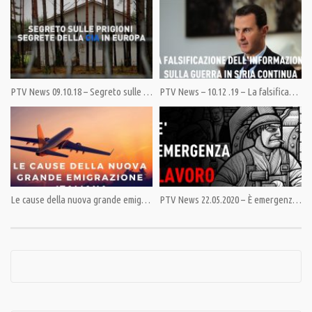
Category:
News
,
PrimoPiano
Tags:
#gatti
,
GiuliettoChiesa
,
Macedonia
,
Nato
,
PandoraTV
,
USA
PTV News 09.10.18 – Segreto sulle prigioni segrete della CIA in Europa
PTV News – 10.12 .19 – La falsificazione dell’informazione sulla guerra in Siria continua
Le cause della nuova grande emigrazione italiana
PTV News 22.05.2020 – È emergenza lavoro