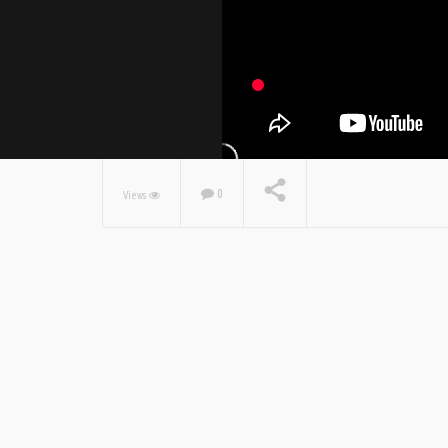
0
Views
NOW PLAYING