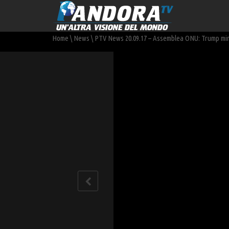
Home
\
News
\
PTV News 20.09.17 – Assemblea ONU: Trump mina