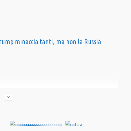
rump minaccia tanti, ma non la Russia
dora_TV e ricevi tutte le breaking news direttamente sul tuo smartphone
 che su smartphone)