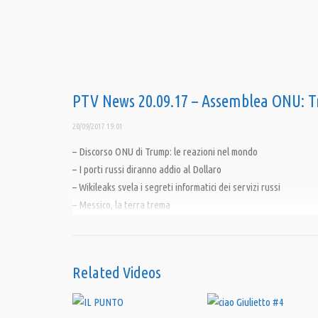
PTV News 20.09.17 – Assemblea ONU: T
20/09/2017 19:01
– Discorso ONU di Trump: le reazioni nel mondo
– I porti russi diranno addio al Dollaro
– Wikileaks svela i segreti informatici dei servizi russi
– Messico, la terra trema
————————-
Pandora TV ora è anche su Telegram!
Related Videos
Supera le censure e installa Telegram, unisciti al canale Pan
1. Se non l’hai già fatto, installa Telegram (funziona sia su pc