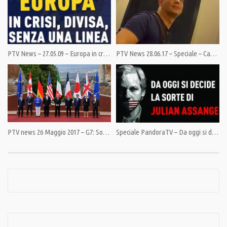
Category:
News
,
PrimoPiano
Tags:
Assange
,
Golpe
,
Hong Kong
,
Nanchino
,
News
,
Palestina
,
Stoccolma
,
Trump
,
Twitter
PTV News – 27.05.09 – Europa in crisi, divisa, senza una linea
PTV News 28.06.17 – Speciale – Cade sui piedi della CNN il masso destinato a Trump
PTV news 26 Maggio 2017 – G7: Sotto l’ombrello della Nato, riaperto in tutto il suo splendore, tutti sono più contenti
Speciale PandoraTV – Da oggi si decide la sorte di Julian Assange