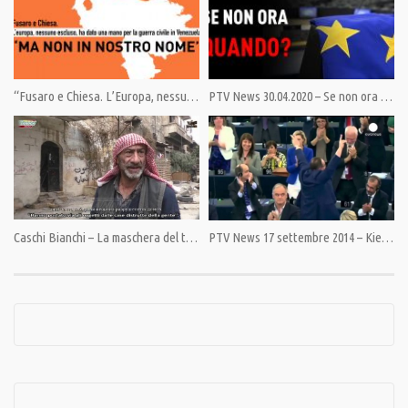
L’odiosa immunità dei soldati USA
Condividi
“Fusaro e Chiesa. L’Europa, nessuno escluso, ha dato una mano per la guerra civile in Venezuela”. “MA NON IN NOSTRO NOME”
PTV News 30.04.2020 – Se non ora quando?
Category:
News
Tags:
Afghanistan
,
Geopolitica
,
Giulietto Chiesa
,
Guerra Fredda
,
NASA
,
Oppio
,
Russia
,
Russia
Today
,
Ucraina
,
USA
Caschi Bianchi – La maschera del terrore
PTV News 17 settembre 2014 – Kiev: parlamentare nel cassonetto