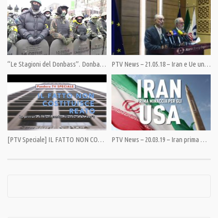
Category:
News
,
PrimoPiano
Tags:
Berta Cáceres
,
Cina
,
Honduras
,
Janis Varoufakis
,
Nato
,
UE
,
Ukraina
,
USA
“Le Stagioni del Donbass”. Donbass Seasons (Sottotitoli in italiano)
PTV News – 21.05.18 – Iran e Ue uniti nel contrastare le sanzioni Usa
[PTV Speciale] IL FATTO NON COSTITUISCE REATO – La procura di Trani contro Standard & Poor’s
PTV News – 20.03.19 – Iran prima minaccia per gli USA