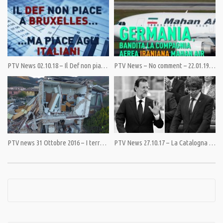
Category:
News
,
PrimoPiano
Tags:
ArcelorMittal
,
Cile
,
Cina
,
Gorbaciov
,
Iran
,
nucleari
,
Pinera
,
Yemen
PTV News 02.10.18 – Il Def non piace a Bruxelles…
PTV News – No comment – 22.01.19 – Germania, bandita la compagnia aerea iraniana Mahan Air
PTV news 31 Ottobre 2016 – I terremoti sono due. L’altro è il Governo
PTV News 27.10.17 – La Catalogna proclama l’indipendenza dalla Spagna. Sale la tensione