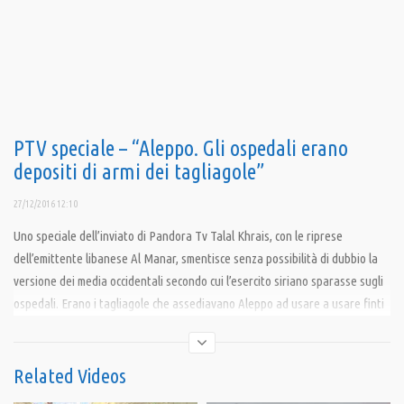
PTV speciale – “Aleppo. Gli ospedali erano
depositi di armi dei tagliagole”
27/12/2016 12:10
Uno speciale dell’inviato di Pandora Tv Talal Khrais, con le riprese
dell’emittente libanese Al Manar, smentisce senza possibilità di dubbio la
versione dei media occidentali secondo cui l’esercito siriano sparasse sugli
ospedali. Erano i tagliagole che assediavano Aleppo ad usare a usare finti
ospedali e scuole per depositare le proprie armi.
Condividi
Related Videos