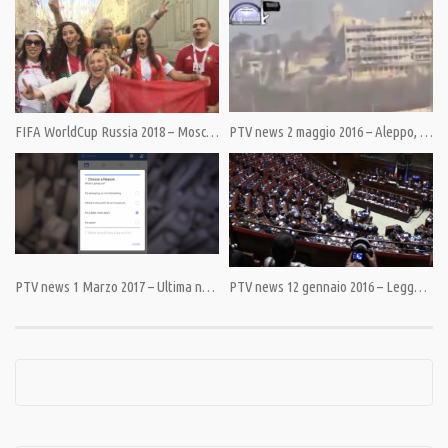
Category:
News
,
PrimoPiano
,
Speciali
Tags:
Aleppo
,
Siria
FIFA WorldCup Russia 2018 – Mosca, l’allegra invasione dei tifosi
PTV news 2 maggio 2016 – Aleppo, le bufale dei grandi media smascherate dai terroristi
PTV news 1 Marzo 2017 – Ultima novità: i produttori delle fake news elevati a giudici delle fake news (altrui)
PTV news 12 gennaio 2016 – Legge costituzionale: Riforma o deforma?